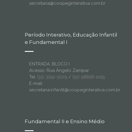
secretaria@coopeginterativa.com.br
Período Interativo, Educação Infantil
e Fundamental I
ENTRADA: BLOCO I
Acesso: Rua Ângelo Zampar
Tel:
(35) 3552-5029
/
(35) 98858-1055
E-mail:
secretaria.infantil@coopeginterativa.com.br
Fundamental II e Ensino Médio