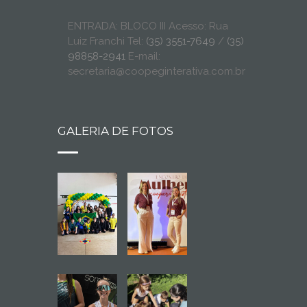
ENTRADA: BLOCO III Acesso: Rua
Luiz Franchi Tel:
(35) 3551-7649
/
(35)
98858-2941
E-mail:
secretaria@coopeginterativa.com.br
GALERIA DE FOTOS