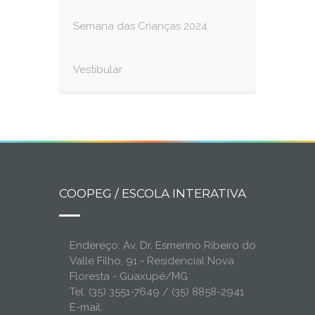
Semana das Crianças 2024
Vestibular
COOPEG / ESCOLA INTERATIVA
Endereço: Av. Dr. Esmerino Ribeiro do
Valle Filho, 91 - Residencial Nova
Floresta - Guaxupé/MG
Tel: (35) 3551-7649 / (35) 8858-2941
E-mail: