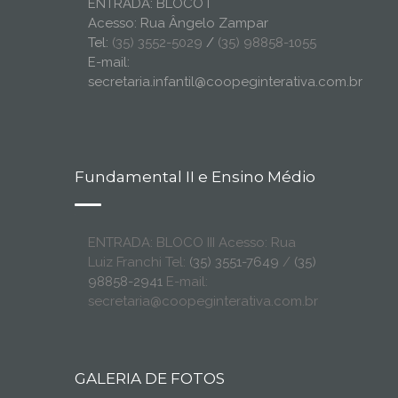
ENTRADA: BLOCO I
Acesso: Rua Ângelo Zampar
Tel:
(35) 3552-5029
/
(35) 98858-1055
E-mail:
secretaria.infantil@coopeginterativa.com.br
Fundamental II e Ensino Médio
ENTRADA: BLOCO III Acesso: Rua
Luiz Franchi Tel:
(35) 3551-7649
/
(35)
98858-2941
E-mail:
secretaria@coopeginterativa.com.br
GALERIA DE FOTOS