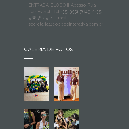
ENTRADA: BLOCO III Acesso: Rua
Luiz Franchi Tel:
(35) 3551-7649
/
(35)
98858-2941
E-mail:
secretaria@coopeginterativa.com.br
GALERIA DE FOTOS