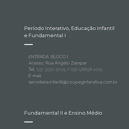
Período Interativo, Educação Infantil
e Fundamental I
ENTRADA: BLOCO I
Acesso: Rua Ângelo Zampar
Tel:
(35) 3552-5029
/
(35) 98858-1055
E-mail:
secretaria.infantil@coopeginterativa.com.br
Fundamental II e Ensino Médio