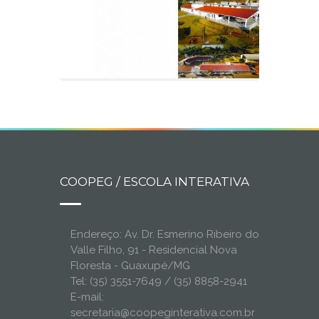
COOPEG / ESCOLA INTERATIVA
Endereço: Av. Dr. Esmerino Ribeiro do
Valle Filho, 91 - Residencial Nova
Floresta - Guaxupé/MG
Tel: (35) 3551-7649 / (35) 8858-2941
E-mail:
secretaria@coopeginterativa.com.br