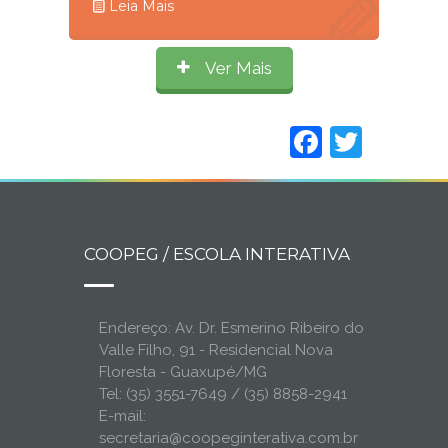
Leia Mais
Ver Mais
Faceboo
Twitt
COOPEG / ESCOLA INTERATIVA
Endereço: Av. Dr. Esmerino Ribeiro do
Valle Filho, 91 - Residencial Nova
Floresta - Guaxupé/MG
Tel: (35) 3551-7649 / (35) 8858-2941
E-mail:
secretaria@coopeginterativa.com.br