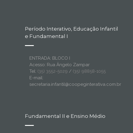
Período Interativo, Educação Infantil
e Fundamental I
ENTRADA: BLOCO I
Acesso: Rua Ângelo Zampar
Tel:
(35) 3552-5029
/
(35) 98858-1055
E-mail:
secretaria.infantil@coopeginterativa.com.br
Fundamental II e Ensino Médio