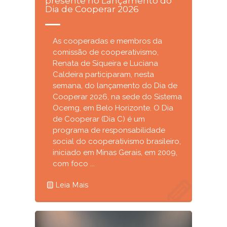
presente no Lançamento do
Dia de Cooperar 2026
As cooperadas e membros da
comissão de cooperativismo,
Renata de Siqueira e Luciana
Caldeira participaram, nesta
semana, do lançamento do Dia de
Cooperar 2026, na sede do Sistema
Ocemg, em Belo Horizonte. O Dia
de Cooperar (Dia C) é um
programa de responsabilidade
social do cooperativismo brasileiro,
iniciado em Minas Gerais, em 2009,
com foco ...
Leia Mais