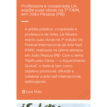
Professora e cooperada Lik
expõe suas obras na 7ª FAIN,
em João Pessoa (PB)
A artista plástica, cooperada e
professora de Artes, Lik Ribeiro,
expôs suas obras na 7ª edição do
Festival Internacional de Arte Naïf
(FAIN), realizada na última semana,
em João Pessoa (PB). Com o tema
“Naïfs pelo Clima — o Aquecimento
Global”, o festival tem como
objetivo promover, difundir e
celebrar a arte naïf internacional,
estimulando ...
Leia Mais