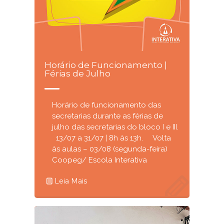
Horário de Funcionamento |
Férias de Julho
Horário de funcionamento das
secretarias durante as férias de
julho das secretarias do bloco I e III.
13/07 a 31/07 | 8h às 13h. Volta
às aulas – 03/08 (segunda-feira)
Coopeg/ Escola Interativa
Leia Mais