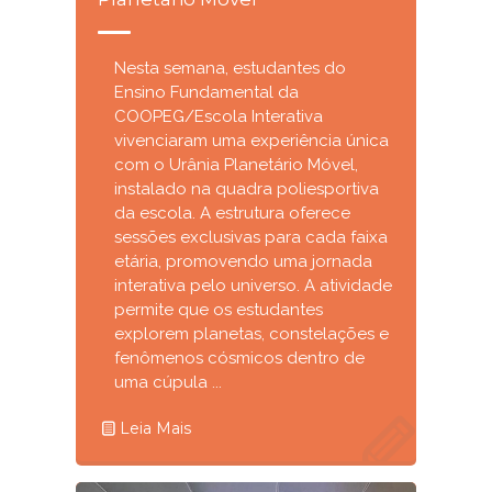
Nesta semana, estudantes do
Ensino Fundamental da
COOPEG/Escola Interativa
vivenciaram uma experiência única
com o Urânia Planetário Móvel,
instalado na quadra poliesportiva
da escola. A estrutura oferece
sessões exclusivas para cada faixa
etária, promovendo uma jornada
interativa pelo universo. A atividade
permite que os estudantes
explorem planetas, constelações e
fenômenos cósmicos dentro de
uma cúpula ...
Leia Mais