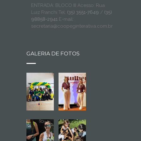
ENTRADA: BLOCO III Acesso: Rua
Luiz Franchi Tel:
(35) 3551-7649
/
(35)
98858-2941
E-mail:
secretaria@coopeginterativa.com.br
GALERIA DE FOTOS