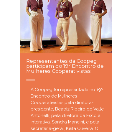
Representantes da Coopeg
participam do 19º Encontro de
Mulheres Cooperativistas
A Coopeg foi representada no 19º
Encontro de Mulheres
Cooperativistas pela diretora-
presidente, Beatriz Ribeiro do Valle
Antonelli, pela diretora da Escola
Interativa, Sandra Mancini, e pela
secretária-geral, Keila Oliveira. O