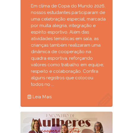
Em clima de Copa do Mundo 2026,
nossos estudantes participaram de
uma celebração especial, marcada
por muita alegria, integração e
espírito esportivo. Além das
atividades temáticas em sala, as
crianças também realizaram uma
dinâmica de cooperação na
quadra esportiva, reforçando
valores como trabalho em equipe,
respeito e colaboração. Confira
alguns registros que colocou
todos no ...
Leia Mais