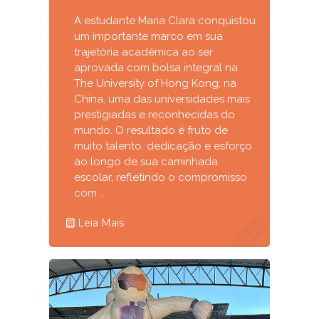
A estudante Maria Clara conquistou
um importante marco em sua
trajetória acadêmica ao ser
aprovada com bolsa integral na
The University of Hong Kong, na
China, uma das universidades mais
prestigiadas e reconhecidas do
mundo. O resultado é fruto de
muito talento, dedicação e esforço
ao longo de sua caminhada
escolar, refletindo o compromisso
com ...
Leia Mais