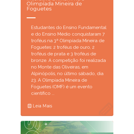
Olimpíada Mineira de
Foguetes
Estudantes do Ensino Fundamental
e do Ensino Médio conquistaram 7
troféus na 3ª Olimpíada Mineira de
Foguetes: 2 troféus de ouro, 2
troféus de prata e 3 troféus de
bronze. A competição foi realizada
no Monte das Oliveiras, em
Alpinópolis, no último sábado, dia
23. A Olimpíada Mineira de
Foguetes (OMF) é um evento
científico ...
Leia Mais