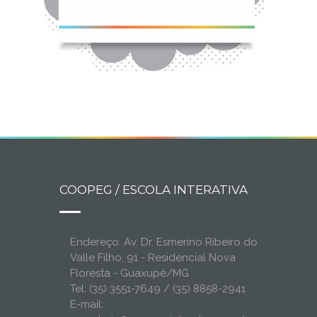
COOPEG / ESCOLA INTERATIVA
Endereço: Av. Dr. Esmerino Ribeiro do
Valle Filho, 91 - Residencial Nova
Floresta - Guaxupé/MG
Tel: (35) 3551-7649 / (35) 8858-2941
E-mail: