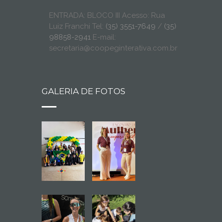
ENTRADA: BLOCO III Acesso: Rua
Luiz Franchi Tel:
(35) 3551-7649
/
(35)
98858-2941
E-mail:
secretaria@coopeginterativa.com.br
GALERIA DE FOTOS