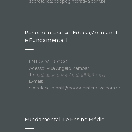
secretaria@coopeginterativa.com.br
Período Interativo, Educação Infantil
e Fundamental I
ENTRADA: BLOCO I
Acesso: Rua Ângelo Zampar
Tel:
(35) 3552-5029
/
(35) 98858-1055
E-mail:
secretaria.infantil@coopeginterativa.com.br
Fundamental II e Ensino Médio