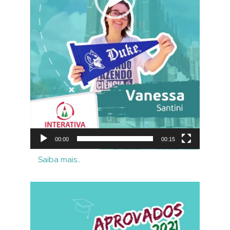
00:00
00:15
Saiba mais…
Tocador
de
vídeo