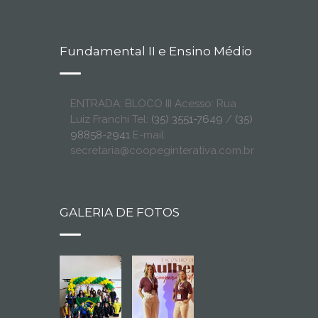
Fundamental II e Ensino Médio
ENTRADA: BLOCO III Acesso: Rua
Luiz Franchi Tel:
(35) 3551-7649
/
(35)
98858-2941
E-mail:
secretaria@coopeginterativa.com.br
GALERIA DE FOTOS