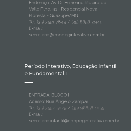
Endereço: Av. Dr. Esmerino Ribeiro do
Valle Filho, 91 - Residencial Nova
Floresta - Guaxupé/MG
Tel: (35) 3551-7649 / (35) 8858-2941
E-mail:
secretaria@coopeginterativa.com.br
Período Interativo, Educação Infantil
e Fundamental I
ENTRADA: BLOCO I
Acesso: Rua Ângelo Zampar
Tel:
(35) 3552-5029
/
(35) 98858-1055
E-mail:
secretaria.infantil@coopeginterativa.com.br