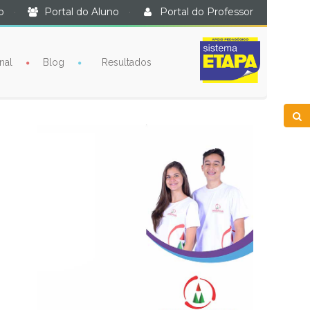
o
·
Portal do Aluno
·
Portal do Professor
nal
Blog
Resultados