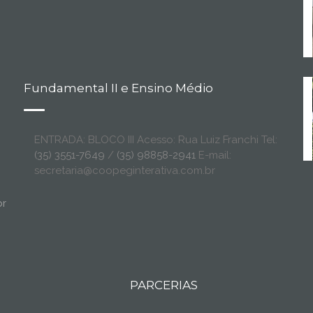
Fundamental II e Ensino Médio
ENTRADA: BLOCO III Acesso: Rua Luiz Franchi Tel:
(35) 3551-7649
/
(35) 98858-2941
E-mail:
secretaria@coopeginterativa.com.br
br
PARCERIAS