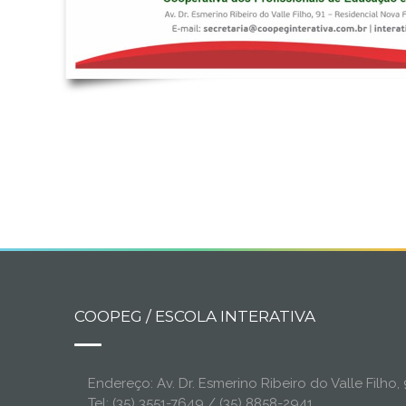
COOPEG / ESCOLA INTERATIVA
Endereço: Av. Dr. Esmerino Ribeiro do Valle Filh
Tel: (35) 3551-7649 / (35) 8858-2941