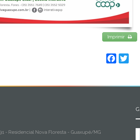
Imprimir
Face
Tw
G
o, 91 - Residencial Nova Floresta - Guaxupé/MG