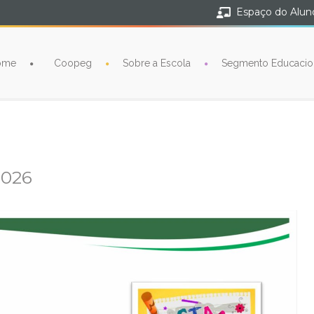
Espaço do Alun
ome
Coopeg
Sobre a Escola
Segmento Educacio
2026