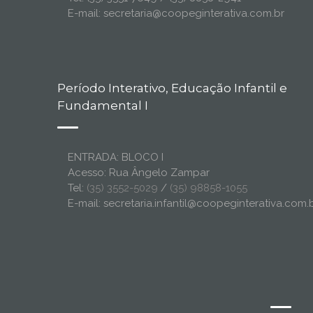
E-mail: secretaria@coopeginterativa.com.br
Período Interativo, Educação Infantil e
Fundamental I
ENTRADA: BLOCO I
Acesso: Rua Ângelo Zampar
Tel:
(35) 3552-5029
/
(35) 98858-1055
E-mail: secretaria.infantil@coopeginterativa.com.