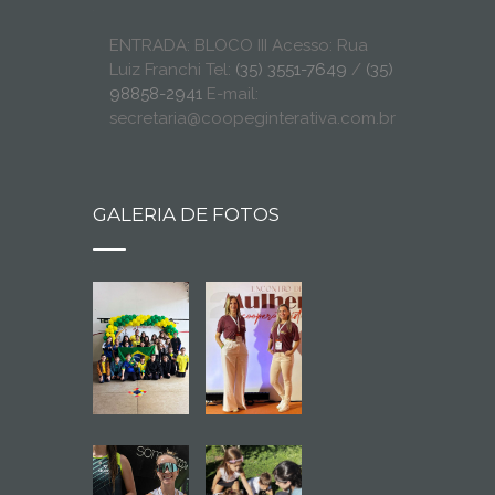
ENTRADA: BLOCO III Acesso: Rua
Luiz Franchi Tel:
(35) 3551-7649
/
(35)
98858-2941
E-mail:
secretaria@coopeginterativa.com.br
GALERIA DE FOTOS