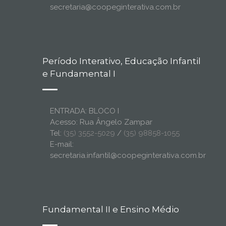
secretaria@coopeginterativa.com.br
Período Interativo, Educação Infantil
e Fundamental I
ENTRADA: BLOCO I
Acesso: Rua Ângelo Zampar
Tel:
(35) 3552-5029
/
(35) 98858-1055
E-mail:
secretaria.infantil@coopeginterativa.com.br
Fundamental II e Ensino Médio