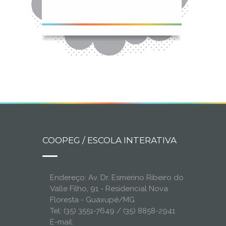
COOPEG / ESCOLA INTERATIVA
Endereço: Av. Dr. Esmerino Ribeiro do
Valle Filho, 91 - Residencial Nova
Floresta - Guaxupé/MG
Tel: (35) 3551-7649 / (35) 8858-2941
E-mail: