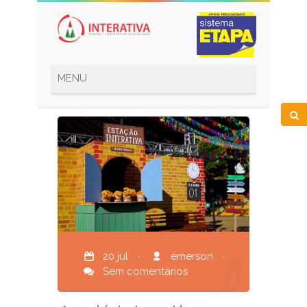
20 jul
·
emerson
·
Sem comentários