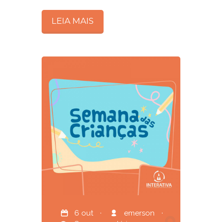
LEIA MAIS
6 out
·
emerson
·