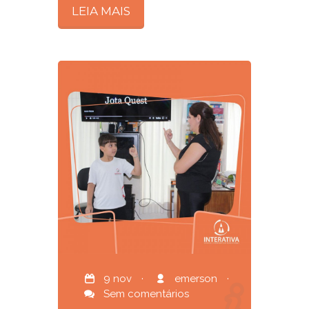
LEIA MAIS
9 nov
·
emerson
·
Sem comentários