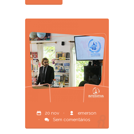
20 nov
·
emerson
·
Sem comentários