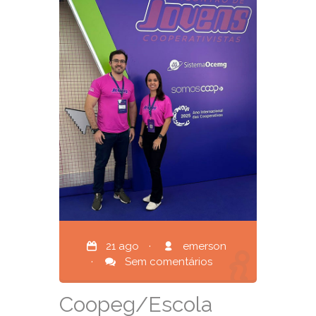
21 ago
·
emerson
·
Sem comentários
Coopeg/Escola