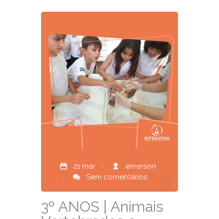
21 mar
·
emerson
·
Sem comentários
3º ANOS | Animais