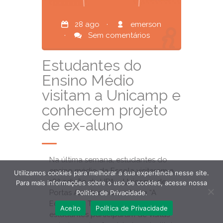
28 ago
·
emerson
·
Sem comentários
Estudantes do
Ensino Médio
visitam a Unicamp e
conhecem projeto
de ex-aluno
Na última semana, estudantes do
ensino médio da Escola visitaram a
Utilizamos cookies para melhorar a sua experiência nesse site.
18ª edição da UPA – Unicamp de
Para mais informações sobre o uso de cookies, acesse nossa
Portas Abertas, com o tema “A
Política de Privacidade.
Educação Transforma”. Os
Aceito
Política de Privacidade
estudantes participaram de visitas