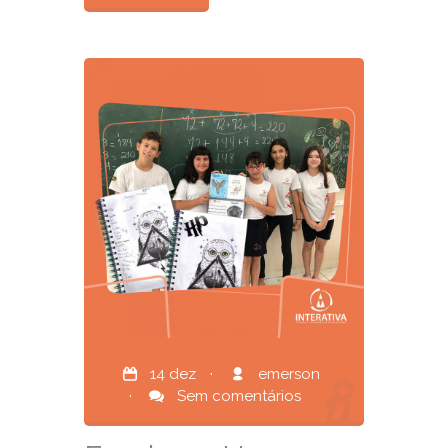
14 dez
·
emerson
·
Sem comentários