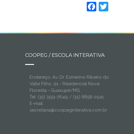
Faceboo
Twitt
COOPEG / ESCOLA INTERATIVA
Endereço: Av. Dr. Esmerino Ribeiro do
Valle Filho, 91 - Residencial Nova
Floresta - Guaxupé/MG
Tel: (35) 3551-7649 / (35) 8858-2941
E-mail:
secretaria@coopeginterativa.com.br