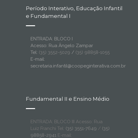
Período Interativo, Educação Infantil
e Fundamental I
ENTRADA: BLOCO I
Acesso: Rua Ângelo Zampar
Tel:
(35) 3552-5029
/
(35) 98858-1055
E-mail:
secretaria.infantil@coopeginterativa.com.br
Fundamental II e Ensino Médio
ENTRADA: BLOCO III Acesso: Rua
Luiz Franchi Tel:
(35) 3551-7649
/
(35)
98858-2941
E-mail: