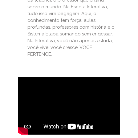
da teacher, o professor que ensina
sobre o mundo. Na Escola Interativa,
tudo isso vira bagagem. Aqui, o
conhecimento tem força: aulas
profundas, professores com história e o
Sistema Etapa somando sem engessar.
Na Interativa, você não apenas estuda,
você vive, você cresce, VOCÊ
PERTENCE.