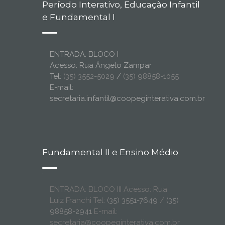
Período Interativo, Educação Infantil
e Fundamental I
ENTRADA: BLOCO I
Acesso: Rua Ângelo Zampar
Tel:
(35) 3552-5029
/
(35) 98858-1055
E-mail:
secretaria.infantil@coopeginterativa.com.br
Fundamental II e Ensino Médio
ENTRADA: BLOCO III Acesso: Rua
Luiz Franchi Tel:
(35) 3551-7649
/
(35)
98858-2941
E-mail:
secretaria@coopeginterativa.com.br