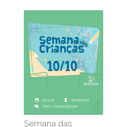
11 out
·
emerson
·
Sem comentários
Semana das