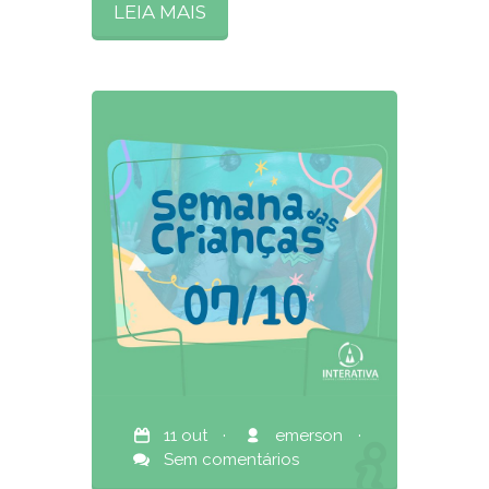
LEIA MAIS
11 out
·
emerson
·
Sem comentários