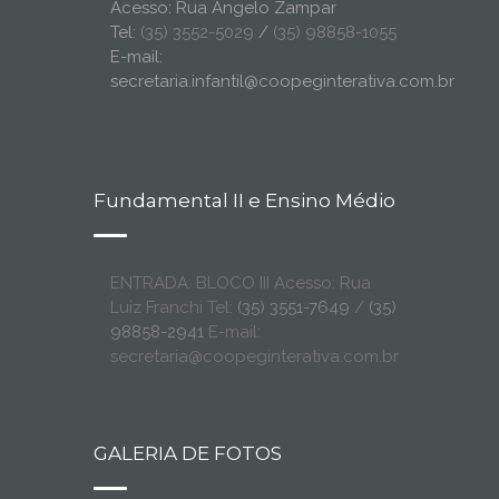
Acesso: Rua Ângelo Zampar
Tel:
(35) 3552-5029
/
(35) 98858-1055
E-mail:
secretaria.infantil@coopeginterativa.com.br
Fundamental II e Ensino Médio
ENTRADA: BLOCO III Acesso: Rua
Luiz Franchi Tel:
(35) 3551-7649
/
(35)
98858-2941
E-mail:
secretaria@coopeginterativa.com.br
GALERIA DE FOTOS