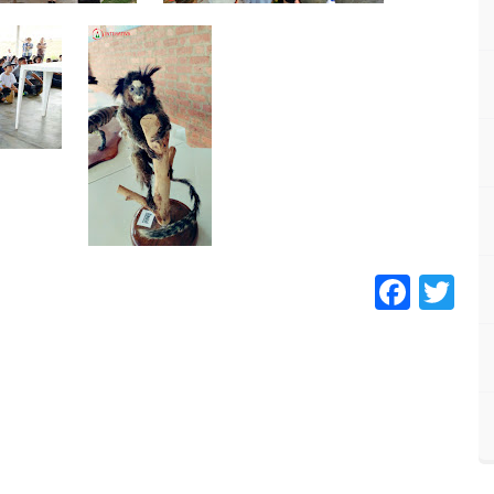
Face
Tw