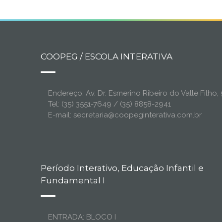
COOPEG / ESCOLA INTERATIVA
Endereço: Av. Dr. Esmerino Ribeiro do Valle Filh
Tel: (35) 3551-7649 / (35) 8858-2941
E-mail: secretaria@coopeginterativa.com.br
Período Interativo, Educação Infantil e
Fundamental I
ENTRADA: BLOCO I