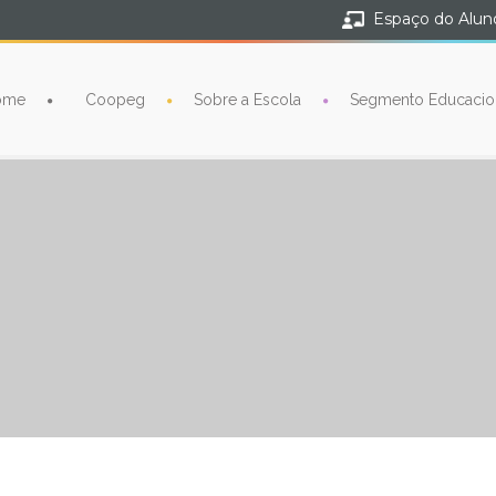
Espaço do Alun
ome
Coopeg
Sobre a Escola
Segmento Educacio