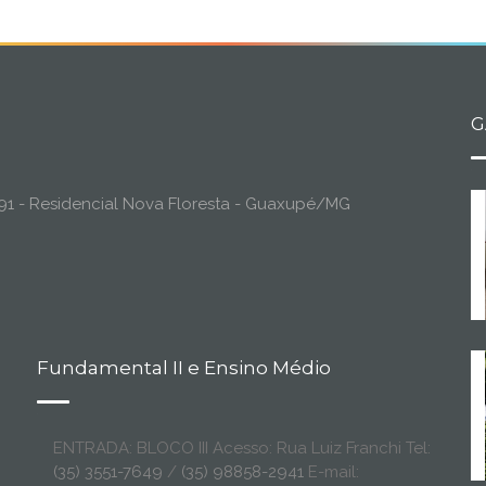
G
o, 91 - Residencial Nova Floresta - Guaxupé/MG
Fundamental II e Ensino Médio
ENTRADA: BLOCO III Acesso: Rua Luiz Franchi Tel:
(35) 3551-7649
/
(35) 98858-2941
E-mail: