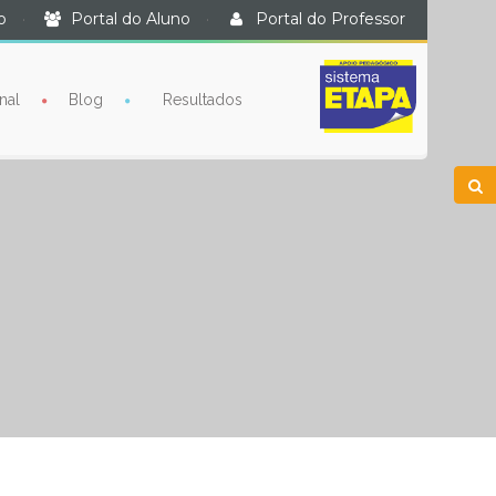
o
·
Portal do Aluno
·
Portal do Professor
nal
Blog
Resultados