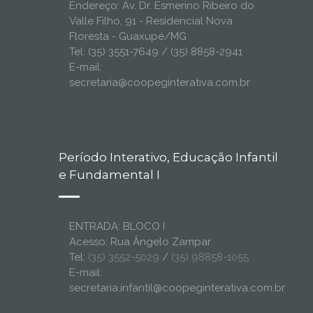
Endereço: Av. Dr. Esmerino Ribeiro do
Valle Filho, 91 - Residencial Nova
Floresta - Guaxupé/MG
Tel: (35) 3551-7649 / (35) 8858-2941
E-mail:
secretaria@coopeginterativa.com.br
Período Interativo, Educação Infantil
e Fundamental I
ENTRADA: BLOCO I
Acesso: Rua Ângelo Zampar
Tel:
(35) 3552-5029
/
(35) 98858-1055
E-mail:
secretaria.infantil@coopeginterativa.com.br