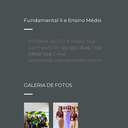
Fundamental II e Ensino Médio
ENTRADA: BLOCO III Acesso: Rua
Luiz Franchi Tel:
(35) 3551-7649
/
(35)
98858-2941
E-mail:
secretaria@coopeginterativa.com.br
GALERIA DE FOTOS