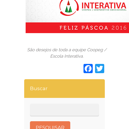
São desejos de toda a equipe Coopeg /
Escola Interativa.
Faceboo
Twitt
Buscar