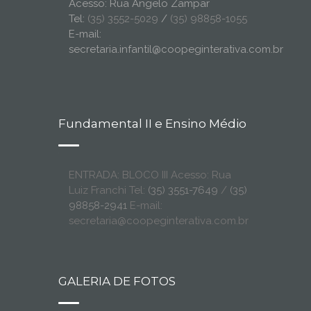
Acesso: Rua Ângelo Zampar
Tel:
(35) 3552-5029
/
(35) 98858-1055
E-mail:
secretaria.infantil@coopeginterativa.com.br
Fundamental II e Ensino Médio
ENTRADA: BLOCO III Acesso: Rua
Luiz Franchi Tel:
(35) 3551-7649
/
(35)
98858-2941
E-mail:
secretaria@coopeginterativa.com.br
GALERIA DE FOTOS