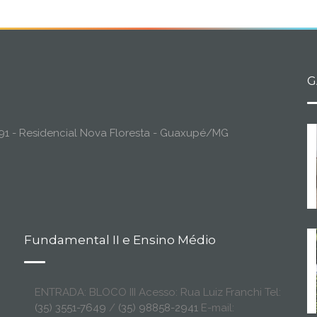
G
o, 91 - Residencial Nova Floresta - Guaxupé/MG
Fundamental II e Ensino Médio
ENTRADA: BLOCO III Acesso: Rua Luiz Franchi Tel:
(35) 3551-7649
/
(35) 98858-2941
E-mail: