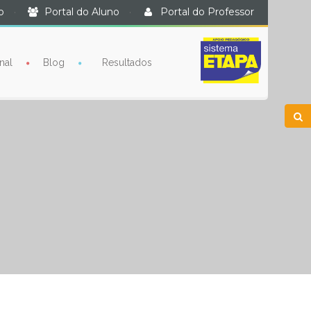
o
·
Portal do Aluno
·
Portal do Professor
nal
Blog
Resultados