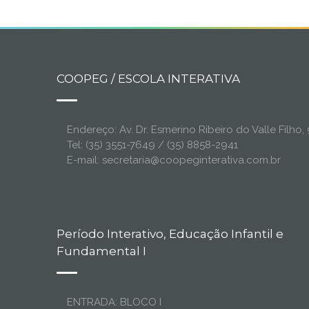
COOPEG / ESCOLA INTERATIVA
Endereço: Av. Dr. Esmerino Ribeiro do Valle Filh
Tel: (35) 3551-7649 / (35) 8858-2941
E-mail: secretaria@coopeginterativa.com.br
Período Interativo, Educação Infantil e
Fundamental I
ENTRADA: BLOCO I