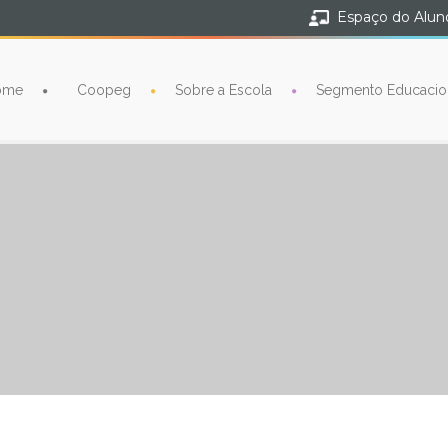
Espaço do Alun
ome
Coopeg
Sobre a Escola
Segmento Educacio