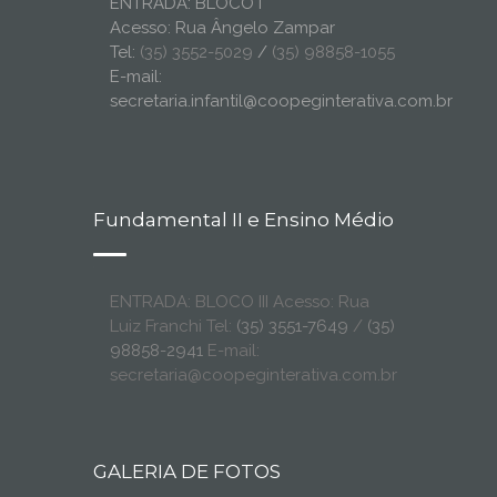
ENTRADA: BLOCO I
Acesso: Rua Ângelo Zampar
Tel:
(35) 3552-5029
/
(35) 98858-1055
E-mail:
secretaria.infantil@coopeginterativa.com.br
Fundamental II e Ensino Médio
ENTRADA: BLOCO III Acesso: Rua
Luiz Franchi Tel:
(35) 3551-7649
/
(35)
98858-2941
E-mail:
secretaria@coopeginterativa.com.br
GALERIA DE FOTOS