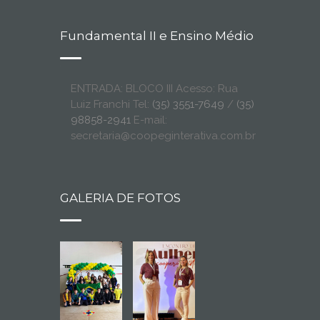
Fundamental II e Ensino Médio
ENTRADA: BLOCO III Acesso: Rua
Luiz Franchi Tel:
(35) 3551-7649
/
(35)
98858-2941
E-mail:
secretaria@coopeginterativa.com.br
GALERIA DE FOTOS