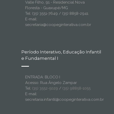
Valle Filho, 91 - Residencial Nova
Floresta - Guaxupé/MG
Tel: (35) 3551-7649 / (35) 8858-2941
E-mail:
secretaria@coopeginterativa.com.br
Período Interativo, Educação Infantil
e Fundamental I
ENTRADA: BLOCO I
Acesso: Rua Ângelo Zampar
Tel:
(35) 3552-5029
/
(35) 98858-1055
E-mail:
secretaria.infantil@coopeginterativa.com.br