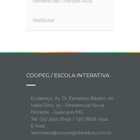
Semana das Crianças 2024
Vestibular
COOPEG / ESCOLA INTERATIVA
Endereço: Av. Dr. Esmerino Ribeiro do
Valle Filho, 91 - Residencial Nova
Floresta - Guaxupé/MG
Tel: (35) 3551-7649 / (35) 8858-2941
E-mail:
secretaria@coopeginterativa.com.br