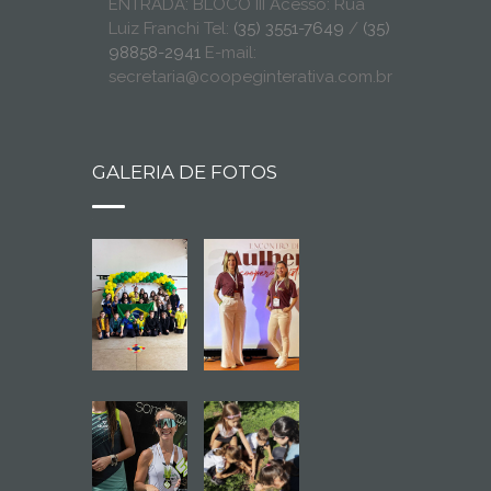
ENTRADA: BLOCO III Acesso: Rua
Luiz Franchi Tel:
(35) 3551-7649
/
(35)
98858-2941
E-mail:
secretaria@coopeginterativa.com.br
GALERIA DE FOTOS