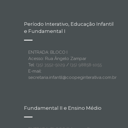
Período Interativo, Educação Infantil
e Fundamental I
ENTRADA: BLOCO I
Acesso: Rua Ângelo Zampar
Tel:
(35) 3552-5029
/
(35) 98858-1055
E-mail:
secretaria.infantil@coopeginterativa.com.br
Fundamental II e Ensino Médio