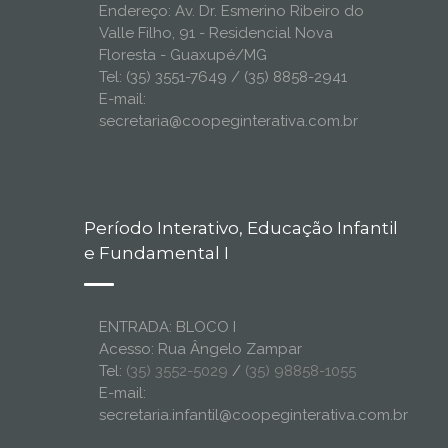
Endereço: Av. Dr. Esmerino Ribeiro do
Valle Filho, 91 - Residencial Nova
Floresta - Guaxupé/MG
Tel: (35) 3551-7649 / (35) 8858-2941
E-mail:
secretaria@coopeginterativa.com.br
Período Interativo, Educação Infantil
e Fundamental I
ENTRADA: BLOCO I
Acesso: Rua Ângelo Zampar
Tel:
(35) 3552-5029
/
(35) 98858-1055
E-mail:
secretaria.infantil@coopeginterativa.com.br