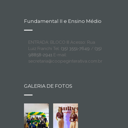
Fundamental II e Ensino Médio
ENTRADA: BLOCO III Acesso: Rua
Luiz Franchi Tel:
(35) 3551-7649
/
(35)
98858-2941
E-mail:
secretaria@coopeginterativa.com.br
GALERIA DE FOTOS