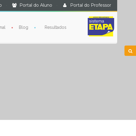
o
·
Portal do Aluno
·
Portal do Professor
nal
Blog
Resultados