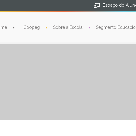
Espaço do Alun
ome
Coopeg
Sobre a Escola
Segmento Educacio