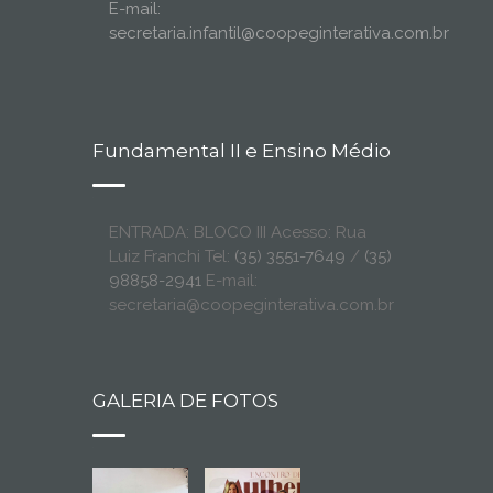
E-mail:
secretaria.infantil@coopeginterativa.com.br
Fundamental II e Ensino Médio
ENTRADA: BLOCO III Acesso: Rua
Luiz Franchi Tel:
(35) 3551-7649
/
(35)
98858-2941
E-mail:
secretaria@coopeginterativa.com.br
GALERIA DE FOTOS