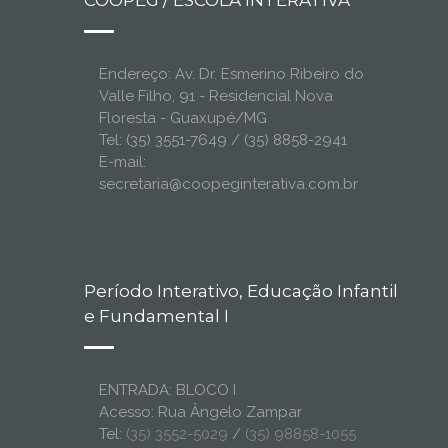
COOPEG / ESCOLA INTERATIVA
Endereço: Av. Dr. Esmerino Ribeiro do
Valle Filho, 91 - Residencial Nova
Floresta - Guaxupé/MG
Tel: (35) 3551-7649 / (35) 8858-2941
E-mail:
secretaria@coopeginterativa.com.br
Período Interativo, Educação Infantil
e Fundamental I
ENTRADA: BLOCO I
Acesso: Rua Ângelo Zampar
Tel:
(35) 3552-5029
/
(35) 98858-1055