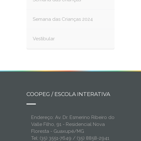
Semana das Crianças 2024
Vestibular
COOPEG / ESCOLA INTERATIVA
Endereço: Av. Dr. Esmerino Ribeiro do
Valle Filho, 91 - Residencial Nova
Floresta - Guaxupé/MG
Tel: (35) 3551-7649 / (35) 8858-2941