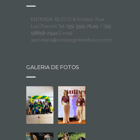
ENTRADA: BLOCO III Acesso: Rua
Luiz Franchi Tel:
(35) 3551-7649
/
(35)
98858-2941
E-mail:
secretaria@coopeginterativa.com.br
GALERIA DE FOTOS