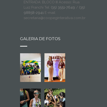
ENTRADA: BLOCO III Acesso: Rua
Luiz Franchi Tel:
(35) 3551-7649
/
(35)
98858-2941
E-mail:
secretaria@coopeginterativa.com.br
GALERIA DE FOTOS