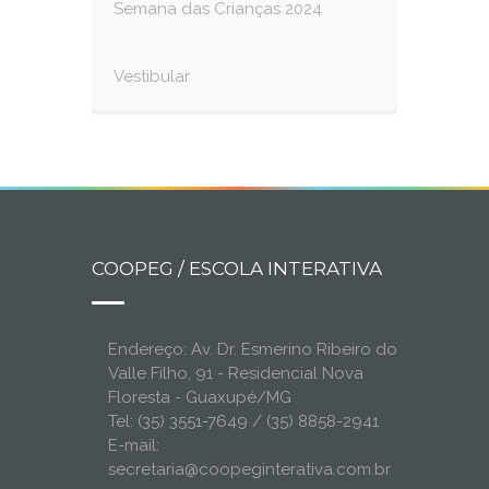
Semana das Crianças 2024
Vestibular
COOPEG / ESCOLA INTERATIVA
Endereço: Av. Dr. Esmerino Ribeiro do
Valle Filho, 91 - Residencial Nova
Floresta - Guaxupé/MG
Tel: (35) 3551-7649 / (35) 8858-2941
E-mail:
secretaria@coopeginterativa.com.br