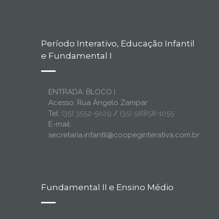
Período Interativo, Educação Infantil
e Fundamental I
ENTRADA: BLOCO I
Acesso: Rua Ângelo Zampar
Tel:
(35) 3552-5029
/
(35) 98858-1055
E-mail:
secretaria.infantil@coopeginterativa.com.br
Fundamental II e Ensino Médio