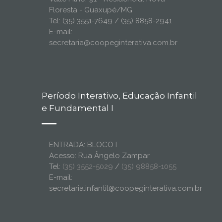
Floresta - Guaxupé/MG
Tel: (35) 3551-7649 / (35) 8858-2941
E-mail:
secretaria@coopeginterativa.com.br
Período Interativo, Educação Infantil
e Fundamental I
ENTRADA: BLOCO I
Acesso: Rua Ângelo Zampar
Tel:
(35) 3552-5029
/
(35) 98858-1055
E-mail:
secretaria.infantil@coopeginterativa.com.br