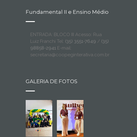
Fundamental II e Ensino Médio
ENTRADA: BLOCO III Acesso: Rua
Luiz Franchi Tel:
(35) 3551-7649
/
(35)
98858-2941
E-mail:
secretaria@coopeginterativa.com.br
GALERIA DE FOTOS