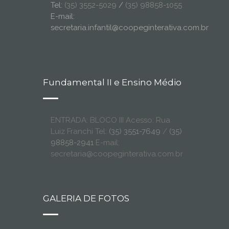
Tel:
(35) 3552-5029
/
(35) 98858-1055
E-mail:
secretaria.infantil@coopeginterativa.com.br
Fundamental II e Ensino Médio
ENTRADA: BLOCO III Acesso: Rua
Luiz Franchi Tel:
(35) 3551-7649
/
(35)
98858-2941
E-mail:
secretaria@coopeginterativa.com.br
GALERIA DE FOTOS