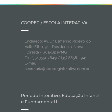
COOPEG / ESCOLA INTERATIVA
Endereço: Av. Dr. Esmerino Ribeiro do
Valle Filho, 91 - Residencial Nova
Floresta - Guaxupé/MG
Tel: (35) 3551-7649 / (35) 8858-2941
E-mail:
secretaria@coopeginterativa.com.br
Período Interativo, Educação Infantil
e Fundamental I