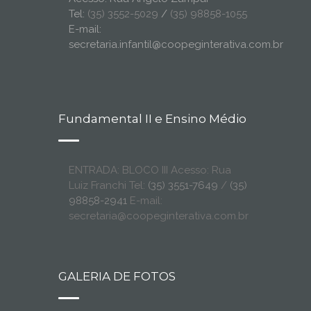
Tel:
(35) 3552-5029
/
(35) 98858-1055
E-mail:
secretaria.infantil@coopeginterativa.com.br
Fundamental II e Ensino Médio
ENTRADA: BLOCO III Acesso: Rua
Luiz Franchi Tel:
(35) 3551-7649
/
(35)
98858-2941
E-mail:
secretaria@coopeginterativa.com.br
GALERIA DE FOTOS