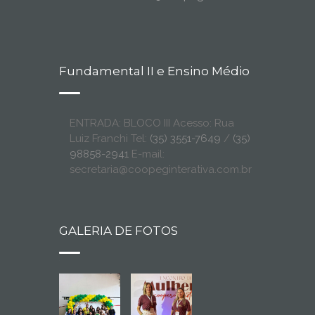
Fundamental II e Ensino Médio
ENTRADA: BLOCO III Acesso: Rua
Luiz Franchi Tel:
(35) 3551-7649
/
(35)
98858-2941
E-mail:
secretaria@coopeginterativa.com.br
GALERIA DE FOTOS