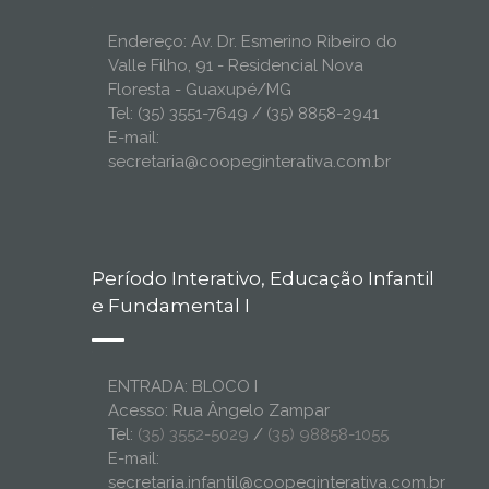
Endereço: Av. Dr. Esmerino Ribeiro do
Valle Filho, 91 - Residencial Nova
Floresta - Guaxupé/MG
Tel: (35) 3551-7649 / (35) 8858-2941
E-mail:
secretaria@coopeginterativa.com.br
Período Interativo, Educação Infantil
e Fundamental I
ENTRADA: BLOCO I
Acesso: Rua Ângelo Zampar
Tel:
(35) 3552-5029
/
(35) 98858-1055
E-mail:
secretaria.infantil@coopeginterativa.com.br