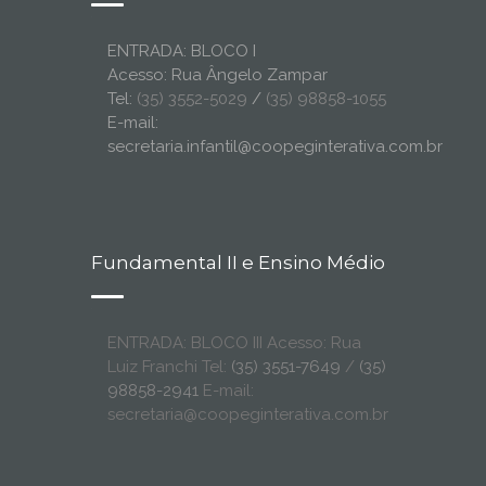
ENTRADA: BLOCO I
Acesso: Rua Ângelo Zampar
Tel:
(35) 3552-5029
/
(35) 98858-1055
E-mail:
secretaria.infantil@coopeginterativa.com.br
Fundamental II e Ensino Médio
ENTRADA: BLOCO III Acesso: Rua
Luiz Franchi Tel:
(35) 3551-7649
/
(35)
98858-2941
E-mail:
secretaria@coopeginterativa.com.br