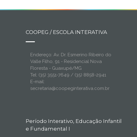
COOPEG / ESCOLA INTERATIVA
Endereço: Av. Dr. Esmerino Ribeiro do
Valle Filho, 91 - Residencial Nova
Floresta - Guaxupé/MG
Tel: (35) 3551-7649 / (35) 8858-2941
E-mail:
secretaria@coopeginterativa.com.br
Período Interativo, Educação Infantil
e Fundamental I