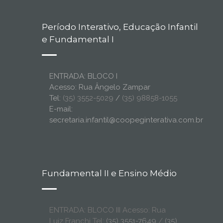
Período Interativo, Educação Infantil
e Fundamental I
ENTRADA: BLOCO I
Acesso: Rua Ângelo Zampar
Tel:
(35) 3552-5029
/
(35) 98858-1055
E-mail:
secretaria.infantil@coopeginterativa.com.br
Fundamental II e Ensino Médio
ENTRADA: BLOCO III Acesso: Rua
Luiz Franchi Tel:
(35) 3551-7649
/
(35)