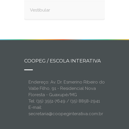
Vestibular
COOPEG / ESCOLA INTERATIVA
Endereço: Av. Dr. Esmerino Ribeiro do
Valle Filho, 91 - Residencial Nova
Floresta - Guaxupé/MG
Tel: (35) 3551-7649 / (35) 8858-2941
E-mail:
secretaria@coopeginterativa.com.br