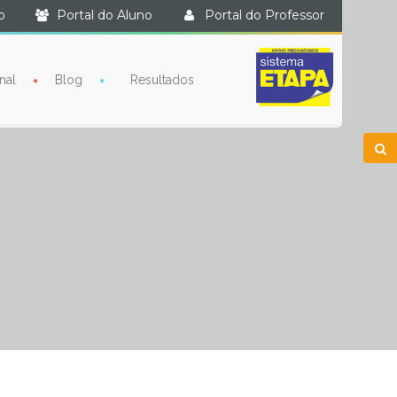
o
·
Portal do Aluno
·
Portal do Professor
nal
Blog
Resultados