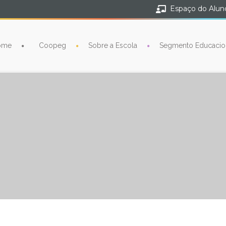
Espaço do Alun
ome
Coopeg
Sobre a Escola
Segmento Educacio