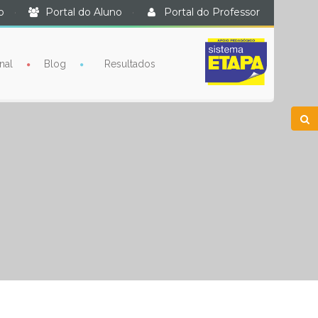
o
·
Portal do Aluno
·
Portal do Professor
nal
Blog
Resultados