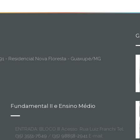
G
o, 91 - Residencial Nova Floresta - Guaxupé/MG
Fundamental II e Ensino Médio
ENTRADA: BLOCO III Acesso: Rua Luiz Franchi Tel:
(35) 3551-7649
/
(35) 98858-2941
E-mail: