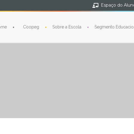
Espaço do Alun
ome
Coopeg
Sobre a Escola
Segmento Educacio