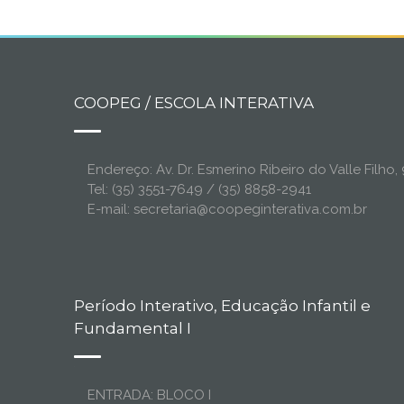
COOPEG / ESCOLA INTERATIVA
Endereço: Av. Dr. Esmerino Ribeiro do Valle Filh
Tel: (35) 3551-7649 / (35) 8858-2941
E-mail: secretaria@coopeginterativa.com.br
Período Interativo, Educação Infantil e
Fundamental I
ENTRADA: BLOCO I