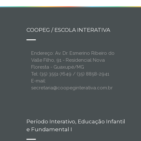
COOPEG / ESCOLA INTERATIVA
Endereço: Av. Dr. Esmerino Ribeiro do
Valle Filho, 91 - Residencial Nova
Floresta - Guaxupé/MG
Tel: (35) 3551-7649 / (35) 8858-2941
E-mail:
secretaria@coopeginterativa.com.br
Período Interativo, Educação Infantil
e Fundamental I