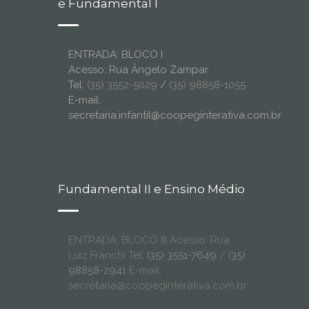
e Fundamental I
ENTRADA: BLOCO I
Acesso: Rua Ângelo Zampar
Tel:
(35) 3552-5029
/
(35) 98858-1055
E-mail:
secretaria.infantil@coopeginterativa.com.br
Fundamental II e Ensino Médio
ENTRADA: BLOCO III Acesso: Rua
Luiz Franchi Tel:
(35) 3551-7649
/
(35)
98858-2941
E-mail:
secretaria@coopeginterativa.com.br