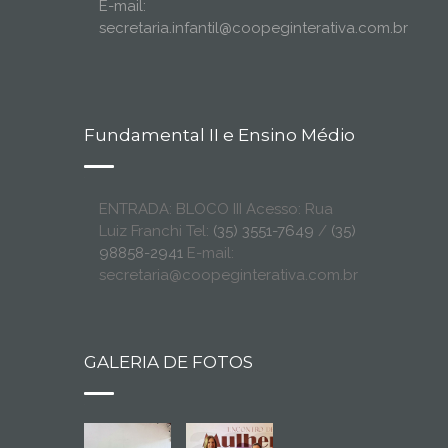
E-mail:
secretaria.infantil@coopeginterativa.com.br
Fundamental II e Ensino Médio
ENTRADA: BLOCO III Acesso: Rua
Luiz Franchi Tel:
(35) 3551-7649
/
(35)
98858-2941
E-mail:
secretaria@coopeginterativa.com.br
GALERIA DE FOTOS