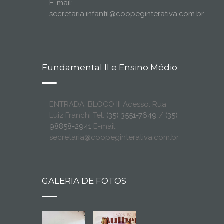
E-mail:
secretaria.infantil@coopeginterativa.com.br
Fundamental II e Ensino Médio
ENTRADA: BLOCO III Acesso: Rua
Luiz Franchi Tel:
(35) 3551-7649
/
(35)
98858-2941
E-mail:
secretaria@coopeginterativa.com.br
GALERIA DE FOTOS