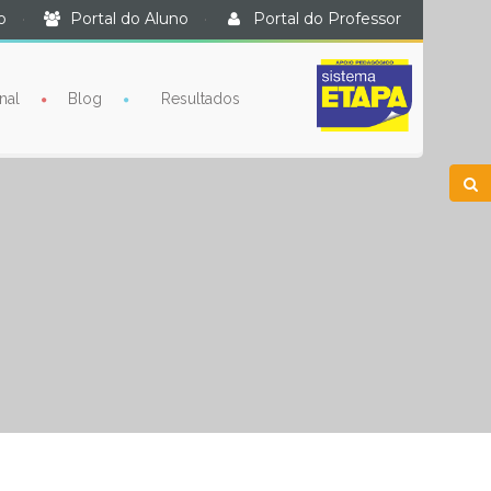
o
·
Portal do Aluno
·
Portal do Professor
nal
Blog
Resultados