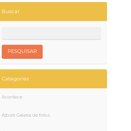
Buscar
book
itter
Categorias
Acontece
Álbum Galeria de fotos