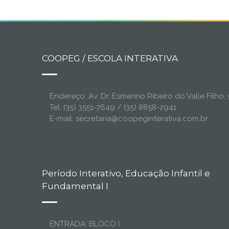
COOPEG / ESCOLA INTERATIVA
Endereço: Av. Dr. Esmerino Ribeiro do Valle Filh
Tel: (35) 3551-7649 / (35) 8858-2941
E-mail: secretaria@coopeginterativa.com.br
Período Interativo, Educação Infantil e
Fundamental I
ENTRADA: BLOCO I