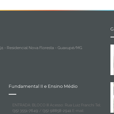
G
o, 91 - Residencial Nova Floresta - Guaxupé/MG
Fundamental II e Ensino Médio
ENTRADA: BLOCO III Acesso: Rua Luiz Franchi Tel:
(35) 3551-7649
/
(35) 98858-2941
E-mail: