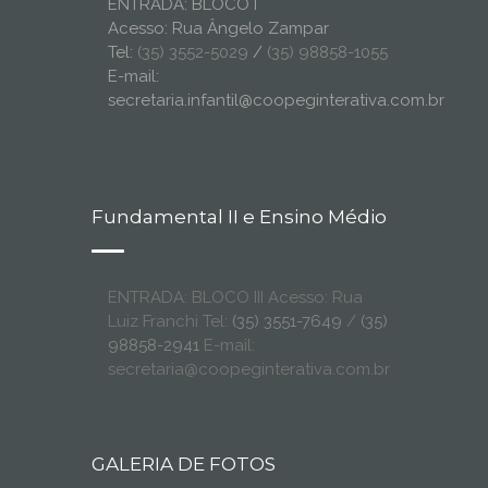
ENTRADA: BLOCO I
Acesso: Rua Ângelo Zampar
Tel:
(35) 3552-5029
/
(35) 98858-1055
E-mail:
secretaria.infantil@coopeginterativa.com.br
Fundamental II e Ensino Médio
ENTRADA: BLOCO III Acesso: Rua
Luiz Franchi Tel:
(35) 3551-7649
/
(35)
98858-2941
E-mail:
secretaria@coopeginterativa.com.br
GALERIA DE FOTOS