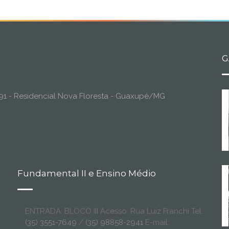
G
o, 91 - Residencial Nova Floresta - Guaxupé/MG
Fundamental II e Ensino Médio
ENTRADA: BLOCO III Acesso: Rua Luiz Franchi Tel:
(35) 3551-7649
/
(35) 98858-2941
E-mail: