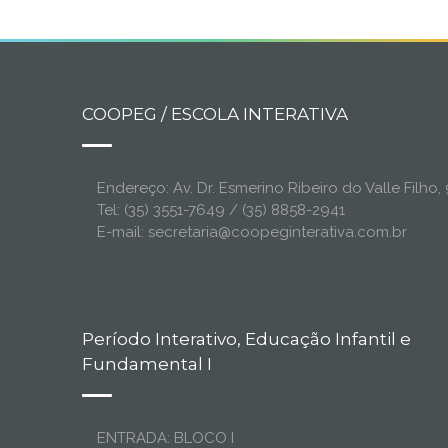
COOPEG / ESCOLA INTERATIVA
Endereço: Av. Dr. Esmerino Ribeiro do Valle Filh
Tel: (35) 3551-7649 / (35) 8858-2941
E-mail: secretaria@coopeginterativa.com.br
Período Interativo, Educação Infantil e
Fundamental I
ENTRADA: BLOCO I