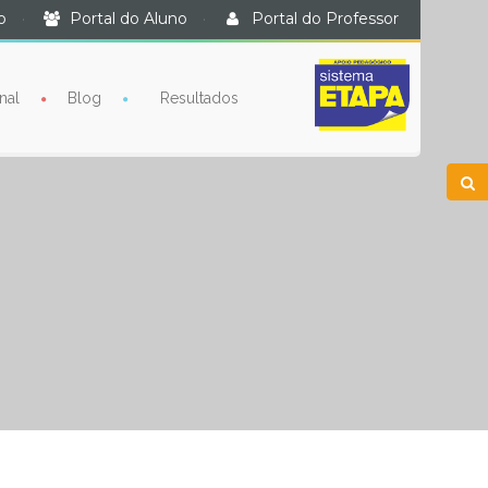
o
·
Portal do Aluno
·
Portal do Professor
nal
Blog
Resultados