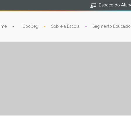
Espaço do Alun
ome
Coopeg
Sobre a Escola
Segmento Educacio