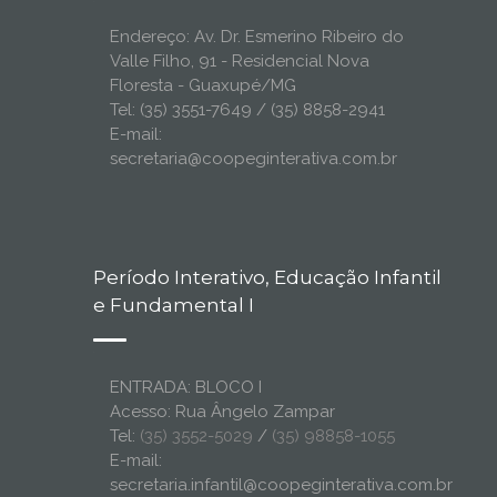
Endereço: Av. Dr. Esmerino Ribeiro do
Valle Filho, 91 - Residencial Nova
Floresta - Guaxupé/MG
Tel: (35) 3551-7649 / (35) 8858-2941
E-mail:
secretaria@coopeginterativa.com.br
Período Interativo, Educação Infantil
e Fundamental I
ENTRADA: BLOCO I
Acesso: Rua Ângelo Zampar
Tel:
(35) 3552-5029
/
(35) 98858-1055
E-mail:
secretaria.infantil@coopeginterativa.com.br