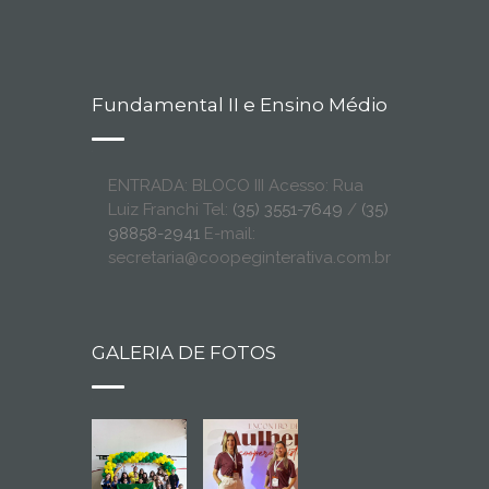
Fundamental II e Ensino Médio
ENTRADA: BLOCO III Acesso: Rua
Luiz Franchi Tel:
(35) 3551-7649
/
(35)
98858-2941
E-mail:
secretaria@coopeginterativa.com.br
GALERIA DE FOTOS