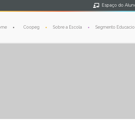
Espaço do Alun
ome
Coopeg
Sobre a Escola
Segmento Educacio