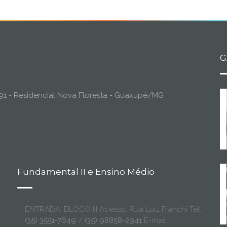
G
o, 91 - Residencial Nova Floresta - Guaxupé/MG
Fundamental II e Ensino Médio
ENTRADA: BLOCO III Acesso: Rua Luiz Franchi Tel:
(35) 3551-7649
/
(35) 98858-2941
E-mail: