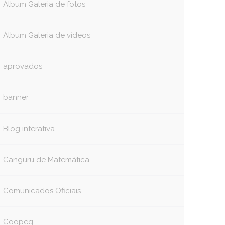
Álbum Galeria de fotos
Álbum Galeria de vídeos
aprovados
banner
Blog interativa
Canguru de Matemática
Comunicados Oficiais
book
itter
Coopeg