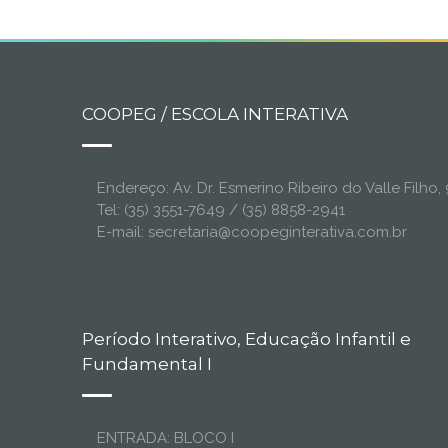
COOPEG / ESCOLA INTERATIVA
Endereço: Av. Dr. Esmerino Ribeiro do Valle Filh
Tel: (35) 3551-7649 / (35) 8858-2941
E-mail: secretaria@coopeginterativa.com.br
Período Interativo, Educação Infantil e
Fundamental I
ENTRADA: BLOCO I