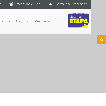
o
·
Portal do Aluno
·
Portal do Professor
nal
Blog
Resultados