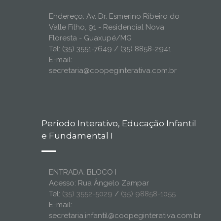
Endereço: Av. Dr. Esmerino Ribeiro do
Valle Filho, 91 - Residencial Nova
Floresta - Guaxupé/MG
Tel: (35) 3551-7649 / (35) 8858-2941
E-mail:
secretaria@coopeginterativa.com.br
Período Interativo, Educação Infantil
e Fundamental I
ENTRADA: BLOCO I
Acesso: Rua Ângelo Zampar
Tel:
(35) 3552-5029
/
(35) 98858-1055
E-mail:
secretaria.infantil@coopeginterativa.com.br