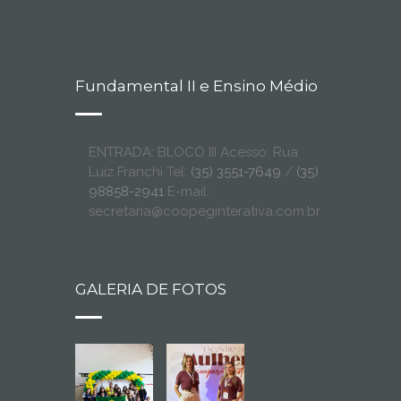
Fundamental II e Ensino Médio
ENTRADA: BLOCO III Acesso: Rua
Luiz Franchi Tel:
(35) 3551-7649
/
(35)
98858-2941
E-mail:
secretaria@coopeginterativa.com.br
GALERIA DE FOTOS