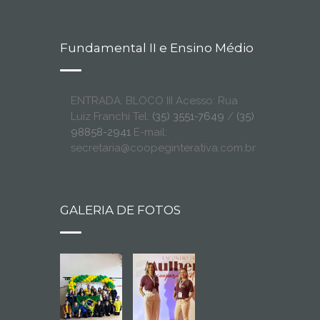
Fundamental II e Ensino Médio
ENTRADA: BLOCO III Acesso: Rua
Luiz Franchi Tel:
(35) 3551-7649
/
(35)
98858-2941
E-mail:
secretaria@coopeginterativa.com.br
GALERIA DE FOTOS