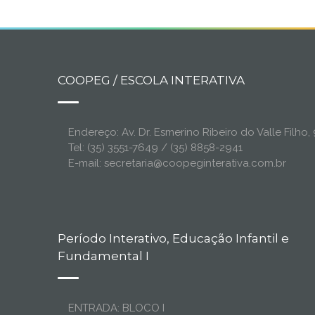
COOPEG / ESCOLA INTERATIVA
Endereço: Av. Dr. Esmerino Ribeiro do Valle Filh
Tel: (35) 3551-7649 / (35) 8858-2941
E-mail: secretaria@coopeginterativa.com.br
Período Interativo, Educação Infantil e
Fundamental I
ENTRADA: BLOCO I