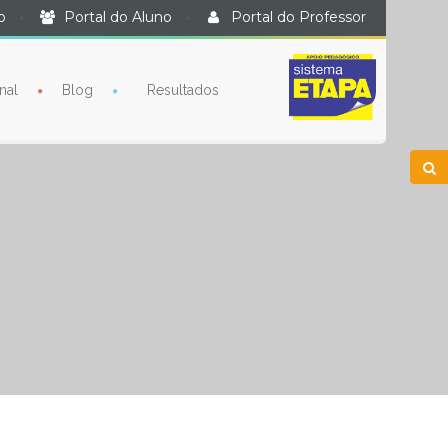
o
·
Portal do Aluno
·
Portal do Professor
nal
Blog
Resultados