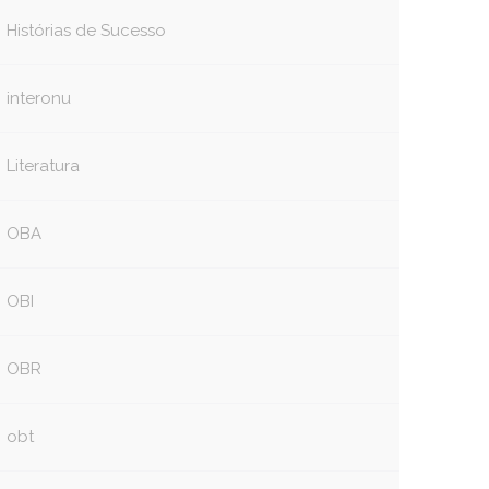
Histórias de Sucesso
interonu
Literatura
book
itter
OBA
OBI
OBR
obt