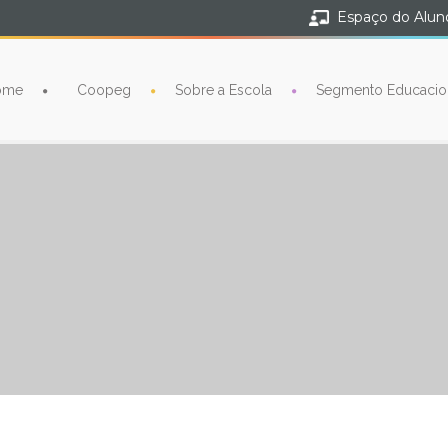
Espaço do Alun
ome
Coopeg
Sobre a Escola
Segmento Educacio