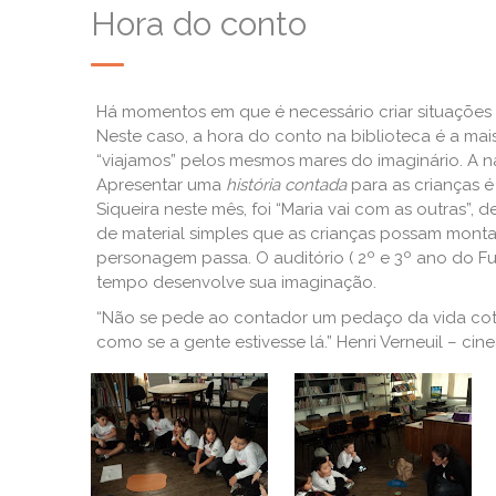
Hora do conto
Há momentos em que é necessário criar situações d
Neste caso, a hora do conto na biblioteca é a mai
“viajamos” pelos mesmos mares do imaginário. A na
Apresentar uma
história contada
para as crianças é
Siqueira neste mês, foi “Maria vai com as outras”, 
de material simples que as crianças possam montar,
personagem passa. O auditório ( 2º e 3º ano d
tempo desenvolve sua imaginação.
“Não se pede ao contador um pedaço da vida co
como se a gente estivesse lá.” Henri Verneuil – cin