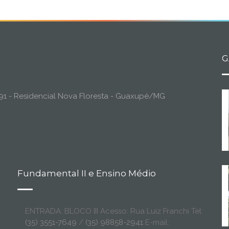
G
o, 91 - Residencial Nova Floresta - Guaxupé/MG
Fundamental II e Ensino Médio
ENTRADA: BLOCO III Acesso: Rua Luiz Franchi Tel:
(35) 3551-7649
/
(35) 98858-2941
E-mail: