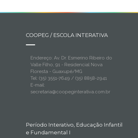
COOPEG / ESCOLA INTERATIVA
Endereço: Av. Dr. Esmerino Ribeiro do
Valle Filho, 91 - Residencial Nova
Floresta - Guaxupé/MG
Tel: (35) 3551-7649 / (35) 8858-2941
E-mail:
secretaria@coopeginterativa.com.br
Período Interativo, Educação Infantil
e Fundamental I