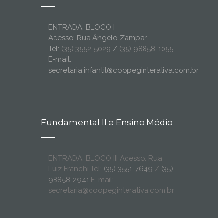
ENTRADA: BLOCO I
Acesso: Rua Ângelo Zampar
Tel:
(35) 3552-5029
/
(35) 98858-1055
E-mail:
secretaria.infantil@coopeginterativa.com.br
Fundamental II e Ensino Médio
ENTRADA: BLOCO III Acesso: Rua
Luiz Franchi Tel:
(35) 3551-7649
/
(35)
98858-2941
E-mail:
secretaria@coopeginterativa.com.br