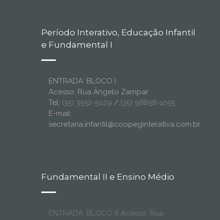
Período Interativo, Educação Infantil
e Fundamental I
ENTRADA: BLOCO I
Acesso: Rua Ângelo Zampar
Tel:
(35) 3552-5029
/
(35) 98858-1055
E-mail:
secretaria.infantil@coopeginterativa.com.br
Fundamental II e Ensino Médio
ENTRADA: BLOCO III Acesso: Rua