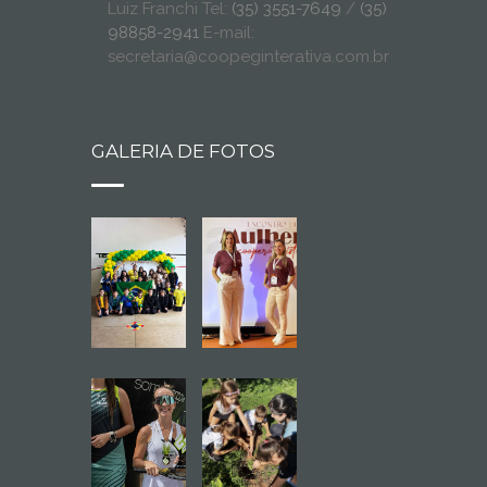
Luiz Franchi Tel:
(35) 3551-7649
/
(35)
98858-2941
E-mail:
secretaria@coopeginterativa.com.br
GALERIA DE FOTOS