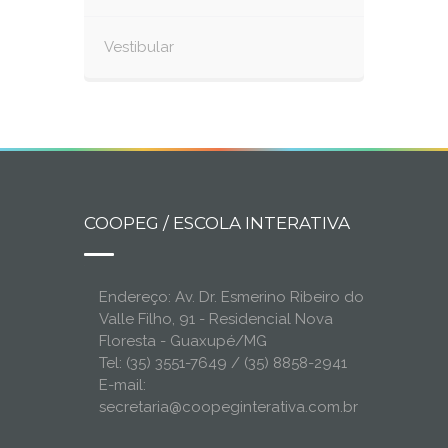
Vestibular
COOPEG / ESCOLA INTERATIVA
Endereço: Av. Dr. Esmerino Ribeiro do
Valle Filho, 91 - Residencial Nova
Floresta - Guaxupé/MG
Tel: (35) 3551-7649 / (35) 8858-2941
E-mail:
secretaria@coopeginterativa.com.br