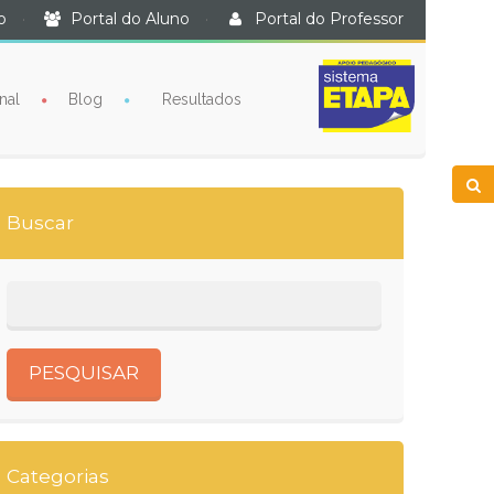
o
·
Portal do Aluno
·
Portal do Professor
nal
Blog
Resultados
Buscar
Categorias