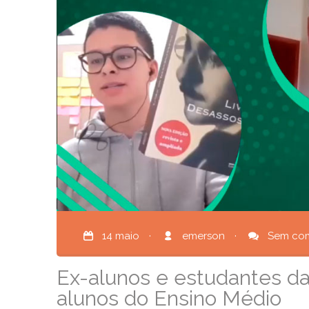
14 maio
·
emerson
·
Sem com
Ex-alunos e estudantes d
alunos do Ensino Médio