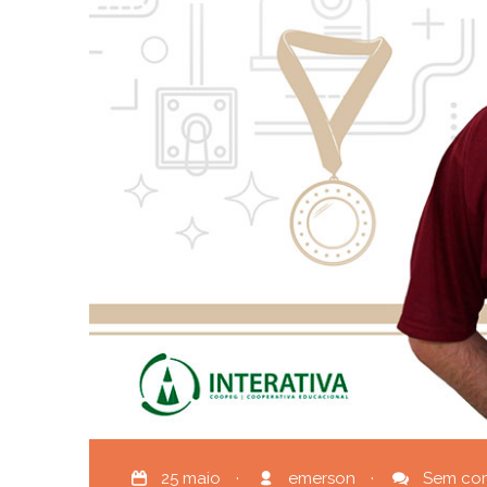
25 maio
·
emerson
·
Sem com