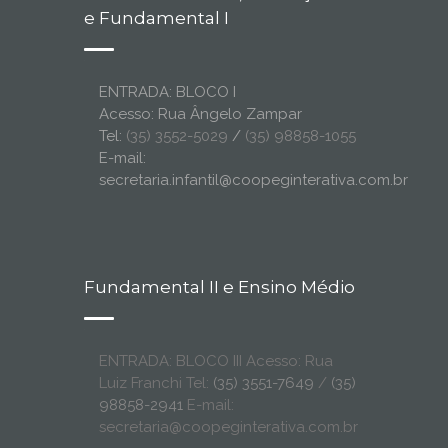
e Fundamental I
ENTRADA: BLOCO I
Acesso: Rua Ângelo Zampar
Tel:
(35) 3552-5029
/
(35) 98858-1055
E-mail:
secretaria.infantil@coopeginterativa.com.br
Fundamental II e Ensino Médio
ENTRADA: BLOCO III Acesso: Rua
Luiz Franchi Tel:
(35) 3551-7649
/
(35)
98858-2941
E-mail:
secretaria@coopeginterativa.com.br